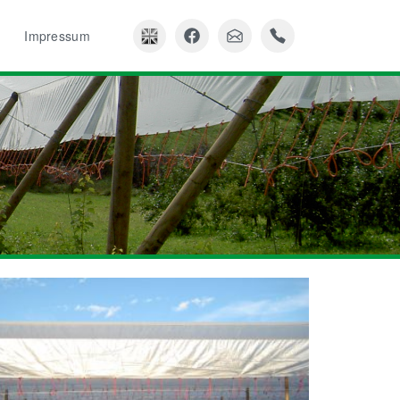
Impressum
HAGELSCHUTZ GEWERBE UND INDUSTRIE
Hagelschutzsysteme für
heit
Autoabstellflächen
SSERUNGSTECHNIK